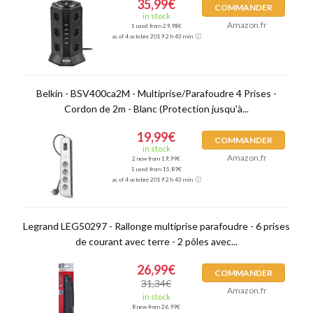
35,99€
COMMANDER
in stock
Amazon.fr
1 used from 29,98€
as of 4 octobre 2019 2 h 43 min
Belkin - BSV400ca2M - Multiprise/Parafoudre 4 Prises -
Cordon de 2m - Blanc (Protection jusqu'à...
19,99€
COMMANDER
in stock
Amazon.fr
2 new from 19,99€
1 used from 15,89€
as of 4 octobre 2019 2 h 43 min
Legrand LEG50297 - Rallonge multiprise parafoudre - 6 prises
de courant avec terre - 2 pôles avec...
26,99€
COMMANDER
31,34€
Amazon.fr
in stock
8 new from 26,99€