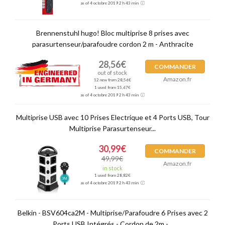
as of 4 octobre 2019 2 h 43 min
Brennenstuhl hugo! Bloc multiprise 8 prises avec
parasurtenseur/parafoudre cordon 2 m - Anthracite
28,56€
COMMANDER
out of stock
Amazon.fr
12 new from 28,56€
1 used from 15,67€
as of 4 octobre 2019 2 h 43 min
Multiprise USB avec 10 Prises Electrique et 4 Ports USB, Tour
Multiprise Parasurtenseur...
30,99€
COMMANDER
49,99€
Amazon.fr
in stock
1 used from 28,82€
as of 4 octobre 2019 2 h 43 min
Belkin - BSV604ca2M - Multiprise/Parafoudre 6 Prises avec 2
Ports USB Intégrés - Cordon de 2m -...