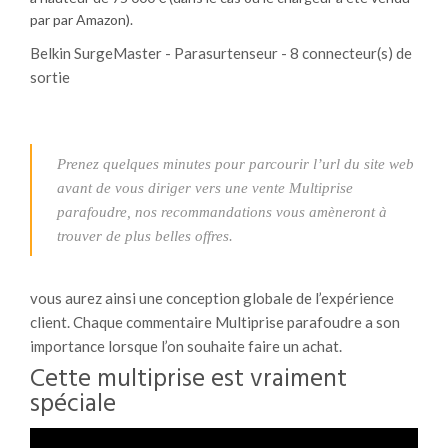
par par Amazon).
Belkin SurgeMaster - Parasurtenseur - 8 connecteur(s) de
sortie
Prenez quelques minutes pour parcourir l’url du site web
avant de vous diriger vers une vente Multiprise
parafoudre, nos recommandations vous amèneront à
trouver de plus belles offres.
vous aurez ainsi une conception globale de l’expérience
client. Chaque commentaire Multiprise parafoudre a son
importance lorsque l’on souhaite faire un achat.
Cette multiprise est vraiment
spéciale