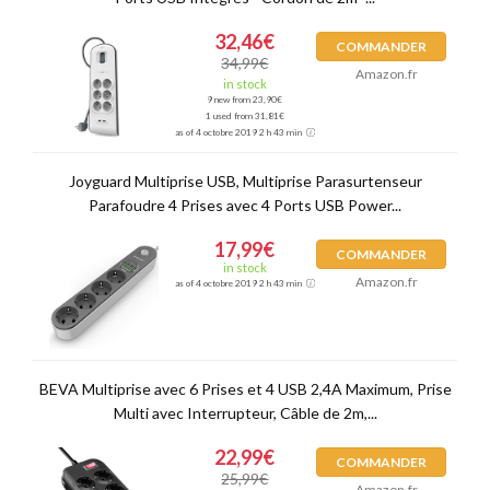
32,46€
COMMANDER
34,99€
Amazon.fr
in stock
9 new from 23,90€
1 used from 31,81€
as of 4 octobre 2019 2 h 43 min
Joyguard Multiprise USB, Multiprise Parasurtenseur
Parafoudre 4 Prises avec 4 Ports USB Power...
17,99€
COMMANDER
in stock
Amazon.fr
as of 4 octobre 2019 2 h 43 min
BEVA Multiprise avec 6 Prises et 4 USB 2,4A Maximum, Prise
Multi avec Interrupteur, Câble de 2m,...
22,99€
COMMANDER
25,99€
Amazon.fr