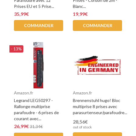
Parafoudre avec 12
Prises - Cordon de 2m -
Prises EU et 5 Prise...
Blanc...
35,99€
19,99€
COMMANDER
COMMANDER
- 13%
Amazon.fr
Amazon.fr
Legrand LEG50297 -
Brennenstuhl hugo! Bloc
Rallonge multiprise
multiprise 8 prises avec
parafoudre - 6 prises de
parasurtenseur/parafoudre...
courant avec...
28,56€
26,99€
31,34€
out of stock