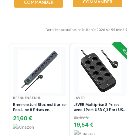
COMMANDER
COMMANDER
Dernière actualisation le 8 août 2026 6 h 55 min
-15%
BRENNENSTUHL
JSVER
Brennenstuhl Bloc multiprise
JSVER Multiprise 8 Prises
Eco-Line 8 Prises en
avec 1 Port USB C,3 Port USB
quinconce, 1,5m H05VV-F
A (5V3,4A/17W)
22,99 €
21,60 €
Parasurtenseur Parafoudre
19,54 €
et Surtension avec
Interrupteur Cordon 2m pour
Smartphone Tablette- Noir