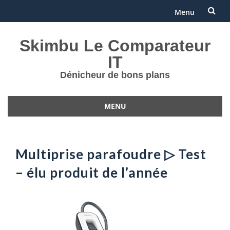
Menu
Aller
Skimbu Le Comparateur
au
IT
contenu
Dénicheur de bons plans
MENU
Aller
au
contenu
Multiprise parafoudre ▷ Test
– élu produit de l’année