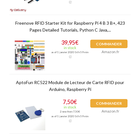
Freenove RFID Starter Kit for Raspberry Pi 4 B 3 B+, 423
Pages Detailed Tutorials, Python C Java,...
39,95€
COMMANDER
in stock
Amazon.fr
as of 1 janvier 2020 16 h 59 min
AptoFun RC522 Module de Lecteur de Carte RFID pour
Arduino, Raspberry Pi
7,50€
COMMANDER
in stock
Amazon.fr
2 new from 7,50€
as of 1 janvier 2020 16 h 59 min