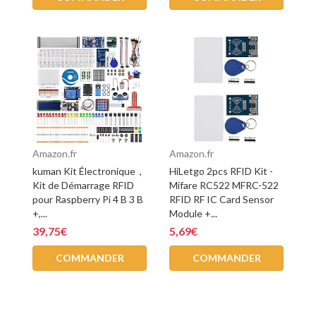
Amazon.fr
Amazon.fr
kuman Kit Électronique，
HiLetgo 2pcs RFID Kit -
Kit de Démarrage RFID
Mifare RC522 MFRC-522
pour Raspberry Pi 4 B 3 B
RFID RF IC Card Sensor
+,...
Module +...
39,75€
5,69€
COMMANDER
COMMANDER