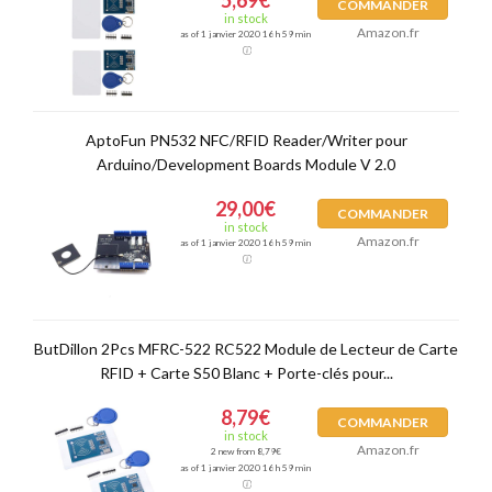
COMMANDER
in stock
Amazon.fr
as of 1 janvier 2020 16 h 59 min
AptoFun PN532 NFC/RFID Reader/Writer pour
Arduino/Development Boards Module V 2.0
29,00€
COMMANDER
in stock
Amazon.fr
as of 1 janvier 2020 16 h 59 min
ButDillon 2Pcs MFRC-522 RC522 Module de Lecteur de Carte
RFID + Carte S50 Blanc + Porte-clés pour...
8,79€
COMMANDER
in stock
Amazon.fr
2 new from 8,79€
as of 1 janvier 2020 16 h 59 min