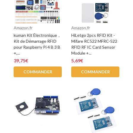
Amazon.fr
Amazon.fr
kuman Kit Électronique，
HiLetgo 2pcs RFID Kit -
Kit de Démarrage RFID
Mifare RC522 MFRC-522
pour Raspberry Pi 4 B 3 B
RFID RF IC Card Sensor
+,...
Module +...
39,75€
5,69€
COMMANDER
COMMANDER