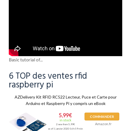
Basic tutorial of...
6 TOP des ventes rfid
raspberry pi
AZDelivery Kit RFID RC522 Lecteur, Puce et Carte pour
Arduino et Raspberry Pi y compris un eBook
5,99€
COMMANDER
in stock
Amazon.fr
2 new from 5,99€
as of 1 janvier 2020 16 h 59 min