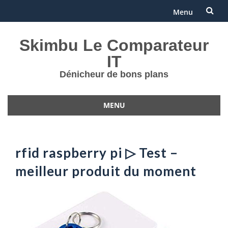
Menu
Aller
Skimbu Le Comparateur
au
IT
contenu
Dénicheur de bons plans
MENU
Aller
au
contenu
rfid raspberry pi ▷ Test –
meilleur produit du moment