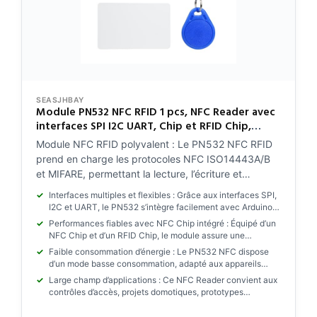
SEASJHBAY
Module PN532 NFC RFID 1 pcs, NFC Reader avec
interfaces SPI I2C UART, Chip et RFID Chip,
Compatible Arduino, ESP32, Raspberry Pi,
Module NFC RFID polyvalent : Le PN532 NFC RFID
Lecteur pour projets électroniques
prend en charge les protocoles NFC ISO14443A/B
et MIFARE, permettant la lecture, l’écriture et
l’émulation de cartes. Ce NFC Reader est idéal pour
Interfaces multiples et flexibles : Grâce aux interfaces SPI,
les projets RFID éducatifs, DIY et professionnels.
I2C et UART, le PN532 s’intègre facilement avec Arduino,
ESP32 et Raspberry Pi. Ce NFC RFID Modul offre une
Performances fiables avec NFC Chip intégré : Équipé d’un
grande compatibilité pour divers environnements de
NFC Chip et d’un RFID Chip, le module assure une
développement.
communication stable et rapide. Il fonctionne parfaitement
Faible consommation d’énergie : Le PN532 NFC dispose
comme NFC Lesegerät pour systèmes d’identification et
d’un mode basse consommation, adapté aux appareils
d’accès.
alimentés par batterie. Idéal pour applications IoT,
Large champ d’applications : Ce NFC Reader convient aux
solutions embarquées et dispositifs mobiles utilisant la
contrôles d’accès, projets domotiques, prototypes
technologie RFID.
électroniqu