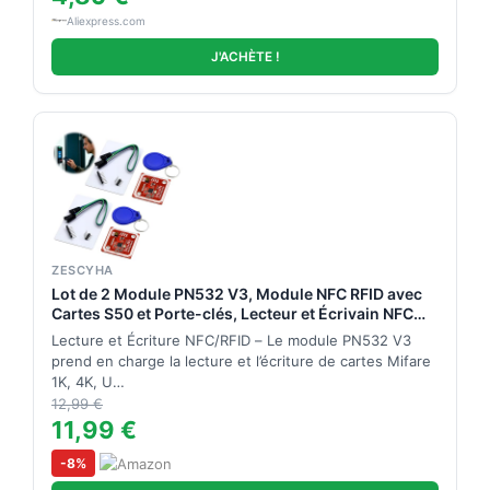
Aliexpress.com
J'ACHÈTE !
ZESCYHA
Lot de 2 Module PN532 V3, Module NFC RFID avec
Cartes S50 et Porte-clés, Lecteur et Écrivain NFC
Compatible Android, P2P, Prend en Charge Mifare
Lecture et Écriture NFC/RFID – Le module PN532 V3
1K 4K ISO/IEC14443-4 pour Arduino, Raspberry Pi,
prend en charge la lecture et l’écriture de cartes Mifare
STM32
1K, 4K, U…
12,99 €
11,99 €
-8%