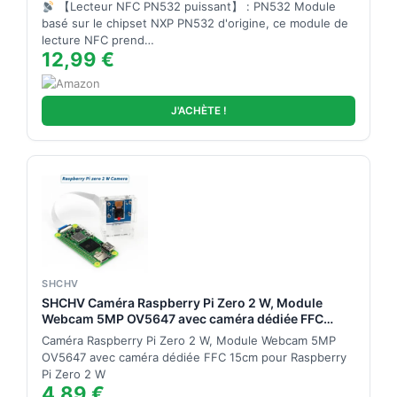
Câble à 4 Broches Carte clé S50 Compatible avec
【Lecteur NFC PN532 puissant】 : PN532 Module
Arduino/ESP32
basé sur le chipset NXP PN532 d'origine, ce module de
lecture NFC prend…
12,99 €
J'ACHÈTE !
SHCHV
SHCHV Caméra Raspberry Pi Zero 2 W, Module
Webcam 5MP OV5647 avec caméra dédiée FFC
15cm pour Raspberry Pi Zero 2 W
Caméra Raspberry Pi Zero 2 W, Module Webcam 5MP
OV5647 avec caméra dédiée FFC 15cm pour Raspberry
Pi Zero 2 W
4,89 €