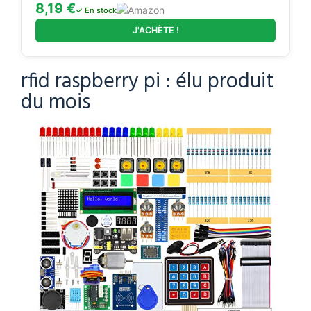
8,19 €
✓ En stock
J'ACHÈTE !
rfid raspberry pi : élu produit
du mois