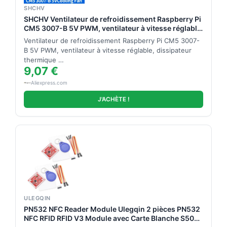
SHCHV
SHCHV Ventilateur de refroidissement Raspberry Pi
CM5 3007-B 5V PWM, ventilateur à vitesse réglable,
dissipateur thermique pour Raspberry Pi Compute
Ventilateur de refroidissement Raspberry Pi CM5 3007-
Module 5 IO Board
B 5V PWM, ventilateur à vitesse réglable, dissipateur
thermique …
9,07 €
Aliexpress.com
J'ACHÈTE !
ULEGQIN
PN532 NFC Reader Module Ulegqin 2 pièces PN532
NFC RFID RFID V3 Module avec Carte Blanche S50