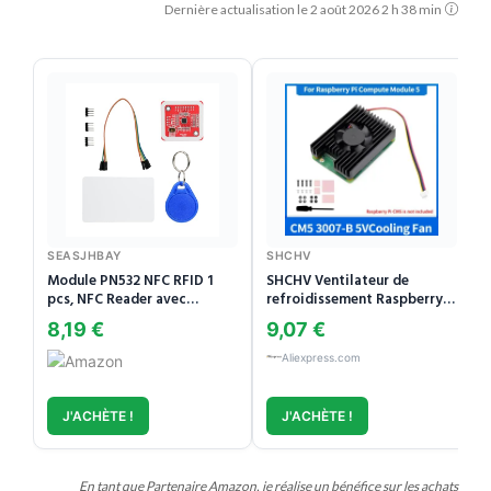
Dernière actualisation le 2 août 2026 2 h 38 min
SEASJHBAY
SHCHV
Module PN532 NFC RFID 1
SHCHV Ventilateur de
pcs, NFC Reader avec
refroidissement Raspberry
interfaces SPI I2C UART,
Pi CM5 3007-B 5V PWM,
8,19 €
9,07 €
Chip et RFID Chip,
ventilateur à vitesse
Compatible Arduino, ESP32,
réglable, dissipateur
Aliexpress.com
Raspberry Pi, Lecteur pour
thermique pour Raspberry Pi
projets électroniques
Compute Module 5 IO Board
J'ACHÈTE !
J'ACHÈTE !
En tant que Partenaire Amazon, je réalise un bénéfice sur les achats