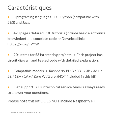
Caractéristiques
3 programing languages -> C, Python (compatible with
2&3) and Java.
423 pages detailed PDF tutorials (include basic electronics
knowledge) and complete code -> Download link:
https://git.io/fjVYW
204 items for 53 interesting projects -> Each project has
circuit diagram and tested code with detailed explanation.
Compatible models -> Raspberry Pi 4B / 3B+ / 3B / 3A+ /
2B / 1B+ / 1A+ / Zero W / Zero. (NOT included in this kit)
Get support -> Our technical service team is always ready
to answer your questions.
Please note this kit DOES NOT include Raspberry Pi.
Supported Models: