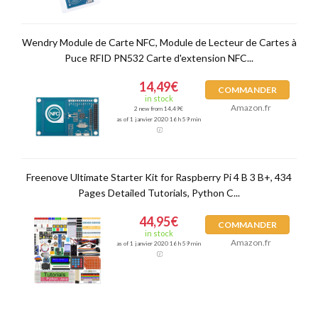
Wendry Module de Carte NFC, Module de Lecteur de Cartes à
Puce RFID PN532 Carte d'extension NFC...
14,49€
COMMANDER
in stock
Amazon.fr
2 new from 14,49€
as of 1 janvier 2020 16 h 59 min
Freenove Ultimate Starter Kit for Raspberry Pi 4 B 3 B+, 434
Pages Detailed Tutorials, Python C...
44,95€
COMMANDER
in stock
Amazon.fr
as of 1 janvier 2020 16 h 59 min