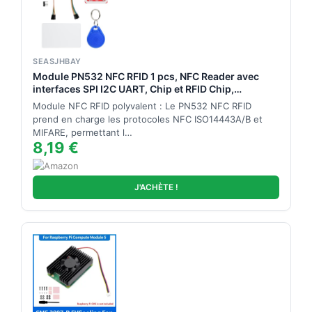
SEASJHBAY
Module PN532 NFC RFID 1 pcs, NFC Reader avec
interfaces SPI I2C UART, Chip et RFID Chip,
Compatible Arduino, ESP32, Raspberry Pi, Lecteur
Module NFC RFID polyvalent : Le PN532 NFC RFID
pour projets électroniques
prend en charge les protocoles NFC ISO14443A/B et
MIFARE, permettant l…
8,19 €
J'ACHÈTE !