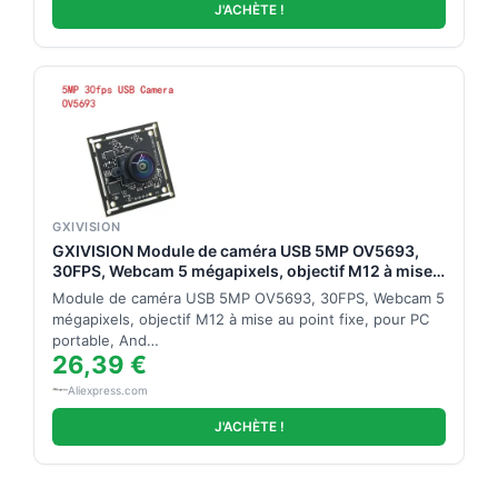
J'ACHÈTE !
GXIVISION
GXIVISION Module de caméra USB 5MP OV5693,
30FPS, Webcam 5 mégapixels, objectif M12 à mise
au point fixe, pour PC portable, Android Raspberry
Module de caméra USB 5MP OV5693, 30FPS, Webcam 5
Pi
mégapixels, objectif M12 à mise au point fixe, pour PC
portable, And…
26,39 €
Aliexpress.com
J'ACHÈTE !