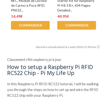
NFC, Module de Lecteur
Starter Kit for Raspberry
de Cartes à Puce RFID
Pi 4 B 3 B+, 434 Pages
PN532...
Detailed...
14,49€
44,95€
COMMANDER
COMMANDER
Dernière actualisation le 2 août 2026 2 h 38 min
Classement rfid raspberry pi à jour
How to setup a Raspberry Pi RFID
RC522 Chip - Pi My Life Up
In this Raspberry Pi RFID RC522 tutorial, I will be walking
you through the steps on how to set up and wire the RFID
RC522 chip with your Raspberry Pi.