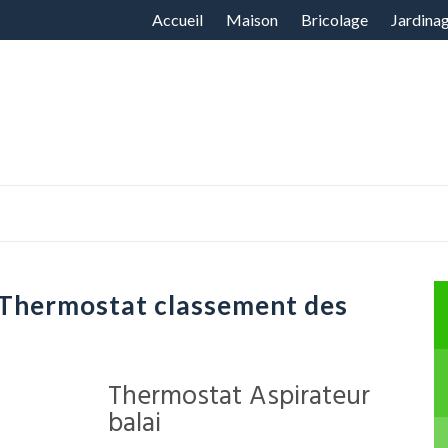
Aller
Accueil
Maison
Bricolage
Jardina
au
contenu
 Thermostat classement des
Thermostat Aspirateur
balai