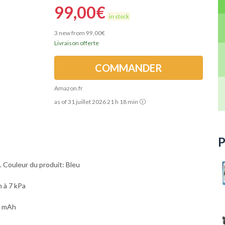
99,00
€
in stock
3 new from 99,00€
Livraison offerte
COMMANDER
Amazon.fr
as of 31 juillet 2026 21 h 18 min
 Couleur du produit: Bleu
n à 7 kPa
0 mAh