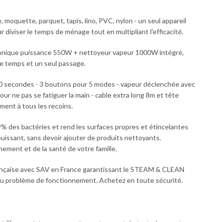
oquette, parquet, tapis, lino, PVC, nylon - un seul appareil
diviser le temps de ménage tout en multipliant l'efficacité.
onique puissance 550W + nettoyeur vapeur 1000W intégré,
de temps et un seul passage.
0 secondes - 3 boutons pour 5 modes - vapeur déclenchée avec
ur ne pas se fatiguer la main - cable extra long 8m et tête
ment à tous les recoins.
des bactéries et rend les surfaces propres et étincelantes
puissant, sans devoir ajouter de produits nettoyants.
ement et de la santé de votre famille.
nçaise avec SAV en France garantissant le STEAM & CLEAN
 ou problème de fonctionnement. Achetez en toute sécurité.