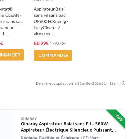
ostat®
Aspirateur Balai
& CLEAN -
sans Fil sans Sac
eur sans sac
UP600 H.Koenig -
i vapeur
EasyClean - 2
1 -...
vitesses -...
4€
80,99€
179,00€
MMANDER
COMMANDER
Dernière actualisation le 31 juillet 2026 21 h 18 min
-58%
GINARAY
Ginaray Aspirateur Balai sans Fil - 580W
Aspirateur Électrique Silencieux Puissant,
Aspiration Brosse LED Batterie
Réglage Flexible et Éclairage LED Vert :