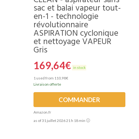
CLEAN - aspirateur sans
sac et balai vapeur tout-
en-1 - technologie
révolutionnaire
ASPIRATION cyclonique
et nettoyage VAPEUR
Gris
169,64
€
in stock
1 used from 110,98€
Livraison offerte
COMMANDER
Amazon.fr
as of 31 juillet 2026 21 h 18 min