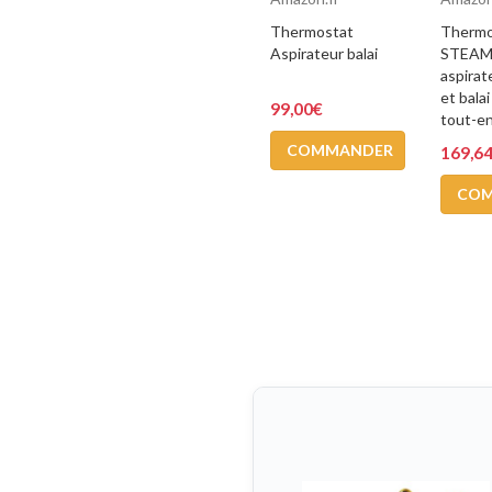
Thermostat
Therm
Aspirateur balai
STEAM 
aspirat
et bala
99,00€
tout-en-
COMMANDER
169,6
CO