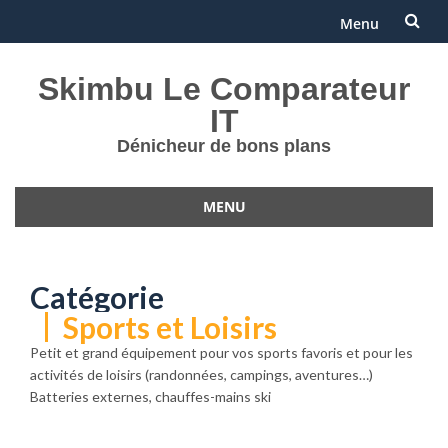
Menu
Aller
Skimbu Le Comparateur
au
IT
contenu
Dénicheur de bons plans
MENU
Aller
au
contenu
Catégorie
Sports et Loisirs
Petit et grand équipement pour vos sports favoris et pour les
activités de loisirs (randonnées, campings, aventures…)
Batteries externes, chauffes-mains ski