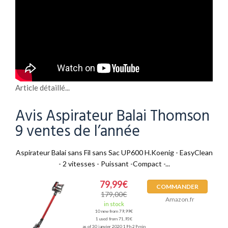
Article détaillé...
Avis Aspirateur Balai Thomson
9 ventes de l’année
Aspirateur Balai sans Fil sans Sac UP600 H.Koenig - EasyClean
- 2 vitesses - Puissant -Compact -...
79,99€
COMMANDER
179,00€
Amazon.fr
in stock
10 new from 79,99€
1 used from 71,93€
as of 30 janvier 2020 19 h 29 min