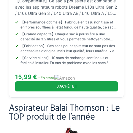
【Compatibilité】Ce sac à poussière est compatible
avec les aspirateurs robots Dreame L10s Ultra Gen 2
/ L10s Ultra Gen 3 / L40 Ultra AE / L40 Ultra A / L50
Ultra AE / Aqua10 Ultra Roller Complete / Aqua10
【Performance optimale】 Fabriqué en tissu non tissé et
Ultra Track Complete / X40 Ultra / X50 Ultra
en fibres soufflées à l'état fondu de haute qualité, ce sac
Complete / L40 Ultra / L40S Pro Ultra / L50 Pro Ultra
bloque 99,9% des poussières, poils d'animaux, cheveux,
【Grande capacité】Chaque sac à poussière a une
acariens et autres allergènes courants d'une taille
/ Matrix10 Ultra / X40 Master / X50 Master / X30
capacité de 3,2 litres et vous permet de nettoyer votre
minimale de 0,3µm.
Ultra / L10s Pro Ultra Heat / Mova E30 Ultra / E40
aspirateur pendant 100 jours. La durée de vie peut varier
【Fabrication】 Ces sacs pour aspirateur ne sont pas des
selon l'environnement et la fréquence d'utilisation.rier
Ultra / V50 Ultra / Z50 Ultra / Z60 Ultra / P50 Pro
accessoires d'origine, mais leur qualité, leurs matériaux et
selon l'environnement et la fréquence d'utilisation.
leurs dimensions sont comparables. Protégez votre
Ultra. Veuillez vérifier le modèle de votre appareil
【Service client】 10 sacs de rechange sont inclus et
aspirateur robot de la manière la plus économique.
avant de commander.
faciles à installer. En cas de problème avec les sacs à
poussière, n'hésitez pas à nous contacter. Nous
résoudrons votre problème sous 24 heures.
15,99 €
✓ En stock
J'ACHÈTE !
Aspirateur Balai Thomson : Le
TOP produit de l’année