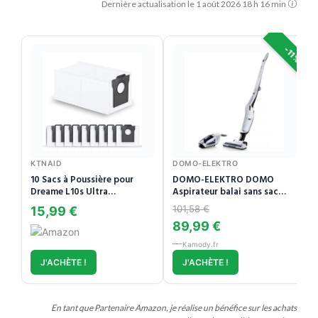
Dernière actualisation le 1 août 2026 18 h 16 min
-11%
KTNAID
DOMO-ELEKTRO
10 Sacs à Poussière pour
DOMO-ELEKTRO DOMO
Dreame L10s Ultra
Aspirateur balai sans sac
Gen2/Gen3, L50 / L40 Ultra
2en1 avec systeme
101,58 €
15,99 €
AE(A)
cyclonique Li-ion 14,4 V,
89,99 €
DO217SV
Kamody.fr
J'ACHÈTE !
J'ACHÈTE !
En tant que Partenaire Amazon, je réalise un bénéfice sur les achats