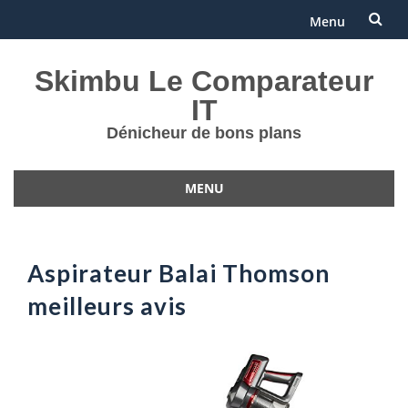
Menu
Aller
Skimbu Le Comparateur
au
IT
contenu
Dénicheur de bons plans
MENU
Aller
au
contenu
Aspirateur Balai Thomson
meilleurs avis