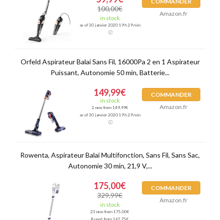
COMMANDER
100,00€
Amazon.fr
in stock
as of 30 janvier 2020 19 h 29 min
Orfeld Aspirateur Balai Sans Fil, 16000Pa 2 en 1 Aspirateur
Puissant, Autonomie 50 min, Batterie...
149,99€
COMMANDER
in stock
Amazon.fr
2 new from 149,99€
as of 30 janvier 2020 19 h 29 min
Rowenta, Aspirateur Balai Multifonction, Sans Fil, Sans Sac,
Autonomie 30 min, 21,9 V,...
175,00€
COMMANDER
329,99€
Amazon.fr
in stock
23 new from 175,00€
8 used from 162,75€