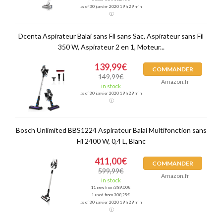
as of 30 janvier 2020 19 h 29 min
Dcenta Aspirateur Balai sans Fil sans Sac, Aspirateur sans Fil
350 W, Aspirateur 2 en 1, Moteur...
139,99€
COMMANDER
149,99€
Amazon.fr
in stock
as of 30 janvier 2020 19 h 29 min
Bosch Unlimited BBS1224 Aspirateur Balai Multifonction sans
Fil 2400 W, 0,4 L, Blanc
411,00€
COMMANDER
599,99€
Amazon.fr
in stock
11 new from 389,00€
1 used from 308,25€
as of 30 janvier 2020 19 h 29 min