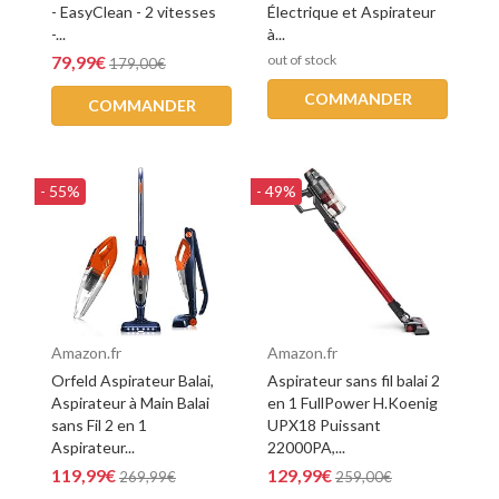
- EasyClean - 2 vitesses
Électrique et Aspirateur
-...
à...
79,99€
out of stock
179,00€
COMMANDER
COMMANDER
- 55%
- 49%
Amazon.fr
Amazon.fr
Orfeld Aspirateur Balai,
Aspirateur sans fil balai 2
Aspirateur à Main Balai
en 1 FullPower H.Koenig
sans Fil 2 en 1
UPX18 Puissant
Aspirateur...
22000PA,...
119,99€
129,99€
269,99€
259,00€