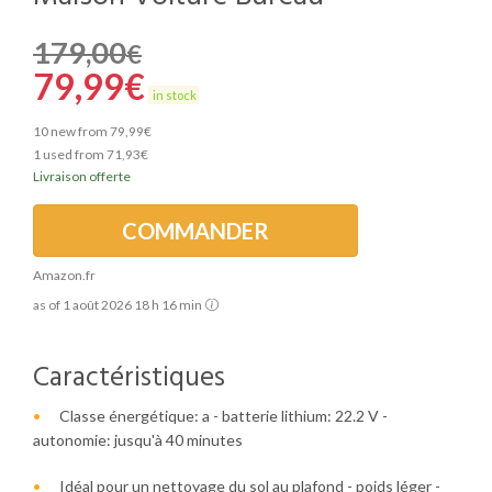
179,00
€
79,99
€
in stock
10 new from 79,99€
1 used from 71,93€
Livraison offerte
COMMANDER
Amazon.fr
as of 1 août 2026 18 h 16 min
Caractéristiques
Classe énergétique: a - batterie lithium: 22.2 V -
autonomie: jusqu'à 40 minutes
Idéal pour un nettoyage du sol au plafond - poids léger -