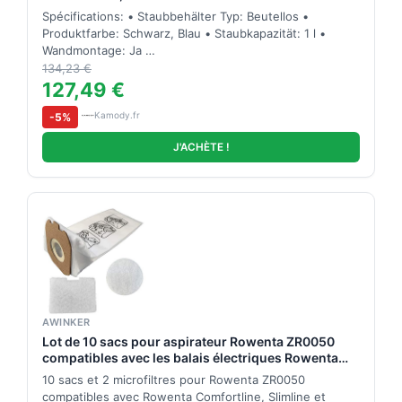
Spécifications: • Staubbehälter Typ: Beutellos •
Produktfarbe: Schwarz, Blau • Staubkapazität: 1 l •
Wandmontage: Ja …
134,23 €
127,49 €
Kamody.fr
-5%
J'ACHÈTE !
AWINKER
Lot de 10 sacs pour aspirateur Rowenta ZR0050
compatibles avec les balais électriques Rowenta
Powerline des séries RH71 RH74 RH76 RH78
10 sacs et 2 microfiltres pour Rowenta ZR0050
compatibles avec Rowenta Comfortline, Slimline et