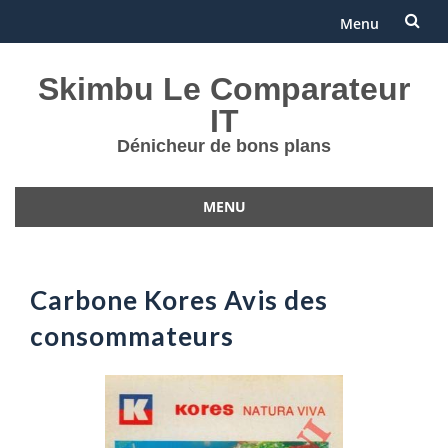
Menu
Aller
Skimbu Le Comparateur
au
IT
contenu
Dénicheur de bons plans
MENU
Aller
au
contenu
Carbone Kores Avis des
consommateurs