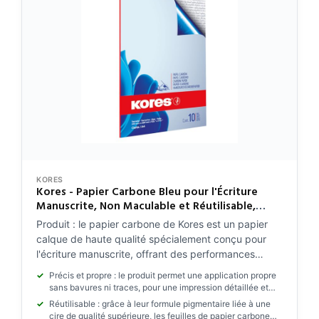
KORES
Kores - Papier Carbone Bleu pour l'Écriture
Manuscrite, Non Maculable et Réutilisable,
Fournitures Scolaires et de Bureau, Format A4,
Produit : le papier carbone de Kores est un papier
21 x 29,7 cm, Paquet de 10 Feuilles
calque de haute qualité spécialement conçu pour
l'écriture manuscrite, offrant des performances
durables et sans rature à l'école, au travail et à la
Précis et propre : le produit permet une application propre
maison
sans bavures ni traces, pour une impression détaillée et
précise
Réutilisable : grâce à leur formule pigmentaire liée à une
cire de qualité supérieure, les feuilles de papier carbone