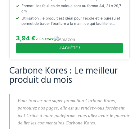
peuvent être réutilisées à l'infini sans perdre de leur
Format : les feuilles de calque sont au format A4, 21 x 29,7
efficacité, ce qui fait du produit une solution facile à utiliser
cm
et durable
Utilisation : le produit est idéal pour l'école et le bureau et
permet de tracer l'écriture à la main, ce qui facilite le
transfert des motifs, des images et des cadres
3,94 €
✓ En stock
J'ACHÈTE !
Carbone Kores : Le meilleur
produit du mois
Pour trouver une super promotion Carbone Kores,
parcourez nos pages, elle est au rendez-vous forcément
ici ! Grâce à notre plateforme, vous allez avoir le pouvoir
de lire les commentaires Carbone Kores.