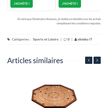
J'ACHÈTE !
J'ACHÈTE !
En tant que Partenaire Amazon, je réalise un bénéfice sur les achats
remplissant les conditions requises.
Catégories :
Sports et Loisirs
|
0
|
skimbu IT
Articles similaires
du
A
m