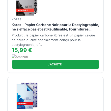
KORES
Kores - Papier Carbone Noir pour la Dactylographie,
ne s'efface pas et est Réutilisable, Fournitures
Scolaires et de Bureau, Format A4, 21 x 29,7 cm,
Produit : le papier carbone Kores est un papier calque
Paquet de 100 Feuilles
de haute qualité spécialement conçu pour la
dactylographie, of…
15,99 €
J'ACHÈTE !