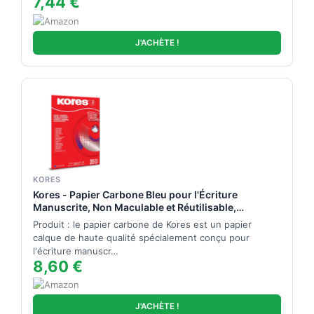
7,44 €
J'ACHÈTE !
KORES
Kores - Papier Carbone Bleu pour l'Écriture
Manuscrite, Non Maculable et Réutilisable,
Fournitures Scolaires et de Bureau, Format A4, 21 x
Produit : le papier carbone de Kores est un papier
29,7 cm, Paquet de 20 Feuilles
calque de haute qualité spécialement conçu pour
l'écriture manuscr…
8,60 €
J'ACHÈTE !