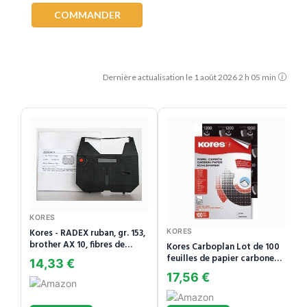
COMMANDER
Dernière actualisation le 1 août 2026 2 h 05 min
KORES
Kores - RADEX ruban, gr. 153,
KORES
brother AX 10, fibres de
Kores Carboplan Lot de 100
carbone, noir (G153CFS)
feuilles de papier carbone
14,33 €
A4 Noir
17,56 €