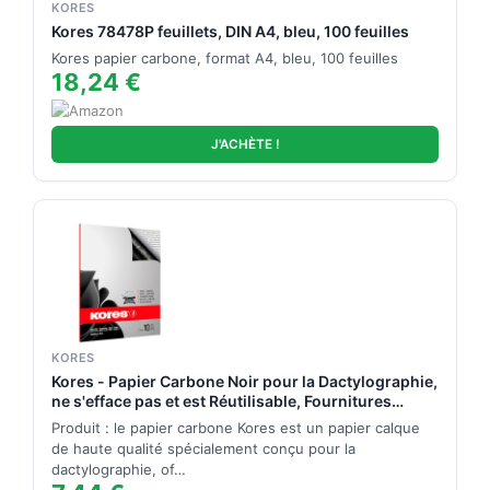
KORES
Kores 78478P feuillets, DIN A4, bleu, 100 feuilles
Kores papier carbone, format A4, bleu, 100 feuilles
18,24 €
J'ACHÈTE !
KORES
Kores - Papier Carbone Noir pour la Dactylographie,
ne s'efface pas et est Réutilisable, Fournitures
Scolaires et de Bureau, Format A4, 21 x 29,7 cm,
Produit : le papier carbone Kores est un papier calque
Paquet de 10 Feuilles
de haute qualité spécialement conçu pour la
dactylographie, of…