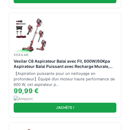
VEXILAR
Vexilar C8 Aspirateur Balai avec Fil, 600W/60Kpa
Aspirateur Balai Puissant avec Recharge Murale,
Cable de 7 m, Brosse Anti-Emmêlement,1,5L
【Aspiration puissante pour un nettoyage en
Aspirateur Balai pour Tapis,Sols Durs,Poils
profondeur】Équipé d’un moteur haute performance de
d'animau
600 W, cet aspirateur p…
99,99 €
J'ACHÈTE !