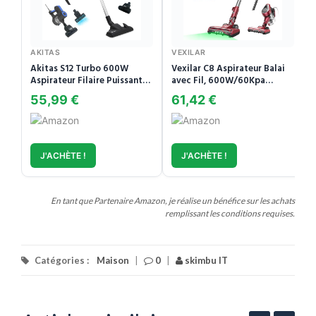
AKITAS
VEXILAR
Akitas S12 Turbo 600W
Vexilar C8 Aspirateur Balai
Aspirateur Filaire Puissant
avec Fil, 600W/60Kpa
17 kPa d'aspiration
Aspirateur Balai Puissant
55,99 €
61,42 €
avec Recharge Murale, Cable
de 7 m, Brosse Anti-
Emmêlement,1,5L Aspirateur
Balai pour Tapis,Sols
Durs,Poils d'animau
J'ACHÈTE !
J'ACHÈTE !
En tant que Partenaire Amazon, je réalise un bénéfice sur les achats
remplissant les conditions requises.
Catégories :
Maison
|
0
|
skimbu IT