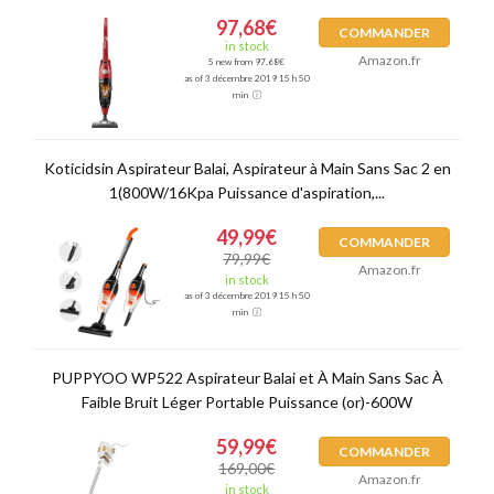
97,68€
COMMANDER
in stock
Amazon.fr
5 new from 97,68€
as of 3 décembre 2019 15 h 50
min
Koticidsin Aspirateur Balai, Aspirateur à Main Sans Sac 2 en
1(800W/16Kpa Puissance d'aspiration,...
49,99€
COMMANDER
79,99€
Amazon.fr
in stock
as of 3 décembre 2019 15 h 50
min
PUPPYOO WP522 Aspirateur Balai et À Main Sans Sac À
Faible Bruit Léger Portable Puissance (or)-600W
59,99€
COMMANDER
169,00€
Amazon.fr
in stock