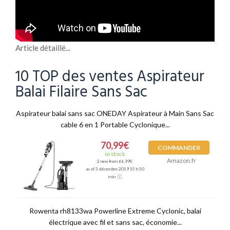
Article détaillé...
10 TOP des ventes Aspirateur
Balai Filaire Sans Sac
Aspirateur balai sans sac ONEDAY Aspirateur à Main Sans Sac
cable 6 en 1 Portable Cyclonique...
70,99€
COMMANDER
in stock
Amazon.fr
2 new from 66,99€
as of 3 décembre 2019 15 h 50
min
Rowenta rh8133wa Powerline Extreme Cyclonic, balai
électrique avec fil et sans sac, économie...