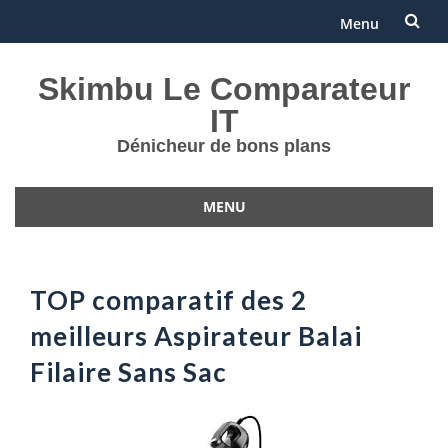
Menu
Aller
Skimbu Le Comparateur
au
IT
contenu
Dénicheur de bons plans
MENU
Aller
au
contenu
TOP comparatif des 2
meilleurs Aspirateur Balai
Filaire Sans Sac