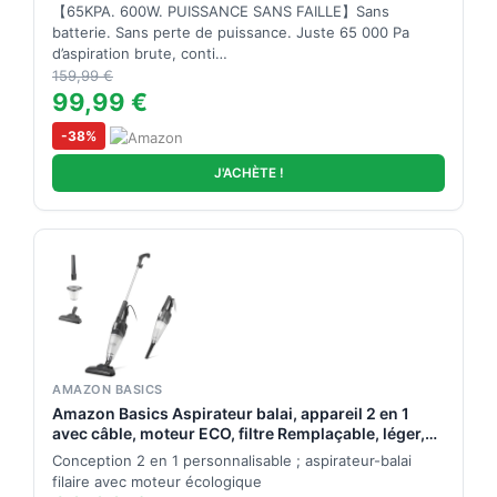
Matelas, 1,3KG Léger, Câble 7M, 1,5L, Brosse Anti-
【65KPA. 600W. PUISSANCE SANS FAILLE】Sans
Enroulement & Autoportante pour Tapis, Sols, Poils
batterie. Sans perte de puissance. Juste 65 000 Pa
d’Animaux
d’aspiration brute, conti…
159,99 €
99,99 €
-38%
J'ACHÈTE !
AMAZON BASICS
Amazon Basics Aspirateur balai, appareil 2 en 1
avec câble, moteur ECO, filtre Remplaçable, léger,
Noir
Conception 2 en 1 personnalisable ; aspirateur-balai
filaire avec moteur écologique