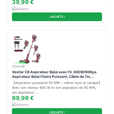
39,99 €
J'ACHÈTE !
VEXILAR
Vexilar C8 Aspirateur Balai avec Fil, 600W/60Kpa
Aspirateur Balai Filaire Puissant, Câble de 7m,
Brosse Anti-Emmêlement, Filtre HEPA, 1,5L,
【Aspiration puissante 60 KPA – même sous le canapé】
Aspirateur Léger pour Sols Durs, Tapis et Poils
Avec son moteur 600 W et son aspiration de 60 KPA,
d’Animaux
cet aspirateur …
99,99 €
J'ACHÈTE !