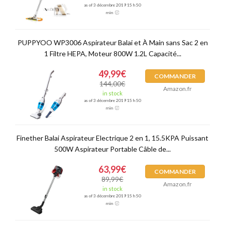
as of 3 décembre 2019 15 h 50
min
PUPPYOO WP3006 Aspirateur Balai et À Main sans Sac 2 en
1 Filtre HEPA, Moteur 800W 1.2L Capacité...
49,99€
COMMANDER
144,00€
Amazon.fr
in stock
as of 3 décembre 2019 15 h 50
min
Finether Balai Aspirateur Electrique 2 en 1, 15.5KPA Puissant
500W Aspirateur Portable Câble de...
63,99€
COMMANDER
89,99€
Amazon.fr
in stock
as of 3 décembre 2019 15 h 50
min