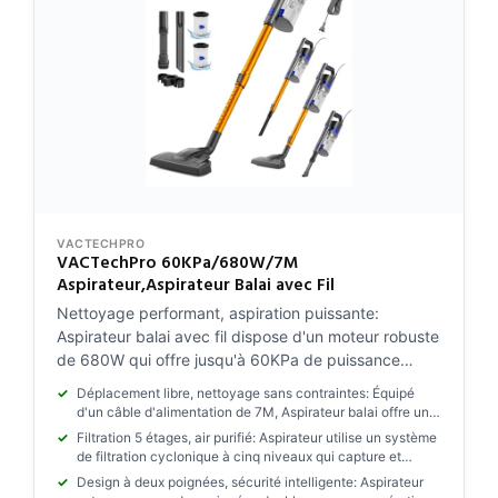
VACTECHPRO
VACTechPro 60KPa/680W/7M
Aspirateur,Aspirateur Balai avec Fil
Nettoyage performant, aspiration puissante:
Aspirateur balai avec fil dispose d'un moteur robuste
de 680W qui offre jusqu'à 60KPa de puissance
d'aspiration, éliminant efficacement la poussière fine
Déplacement libre, nettoyage sans contraintes: Équipé
et la saleté tenace, laissant votre espace de vie
d'un câble d'alimentation de 7M, Aspirateur balai offre une
rafraîchi.
plus grande portée de nettoyage et une meilleure mobilité,
Filtration 5 étages, air purifié: Aspirateur utilise un système
éliminant le besoin de changer fréquemment de prise,
de filtration cyclonique à cinq niveaux qui capture et
facilitant ainsi les tâches de nettoyage sur de grandes
enferme efficacement les particules minuscules, libérant
Design à deux poignées, sécurité intelligente: Aspirateur
surfaces. Le support de rangement portable permet un
de l'air pur et améliorant considérablement la qualité de