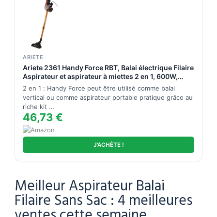
ARIETE
Ariete 2361 Handy Force RBT, Balai électrique Filaire
Aspirateur et aspirateur à miettes 2 en 1, 600W,
Filtre HEPA, Technologie cyclonique sans Sac,
2 en 1 : Handy Force peut être utilisé comme balai
Brosse motorisée, Orange
vertical ou comme aspirateur portable pratique grâce au
riche kit …
46,73 €
J'ACHÈTE !
Meilleur Aspirateur Balai
Filaire Sans Sac : 4 meilleures
ventes cette semaine