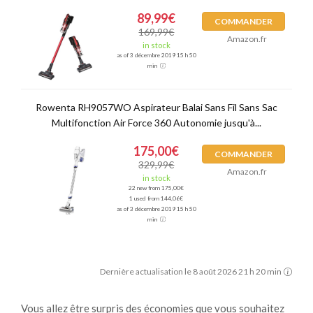
89,99€
COMMANDER
169,99€
Amazon.fr
in stock
as of 3 décembre 2019 15 h 50
min
Rowenta RH9057WO Aspirateur Balai Sans Fil Sans Sac
Multifonction Air Force 360 Autonomie jusqu'à...
175,00€
COMMANDER
329,99€
Amazon.fr
in stock
22 new from 175,00€
1 used from 144,06€
as of 3 décembre 2019 15 h 50
min
Dernière actualisation le 8 août 2026 21 h 20 min
Vous allez être surpris des économies que vous souhaitez