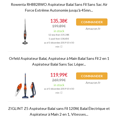
Rowenta RH8828WO Aspirateur Balai Sans Fil Sans Sac Air
Force Extrême Autonomie jusqu'à 45mn...
135,38€
COMMANDER
199,89€
Amazon.fr
in stock
12 new from 135,38€
1 used from 138,45€
as of 3 décembre 2019 15 h 50
min
Orfeld Aspirateur Balai, Aspirateur à Main Balai Sans Fil 2 en 1
Aspirateur Balai Sans Sac Léger...
119,99€
COMMANDER
269,99€
Amazon.fr
in stock
as of 3 décembre 2019 15 h 50
min
ZIGLINT Z5 Aspirateur Balai sans Fil 120W, Balai Électrique et
Aspirateur à Main 2 en 1, Vitesses...